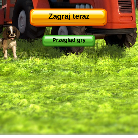
Zagraj teraz
Przegląd gry