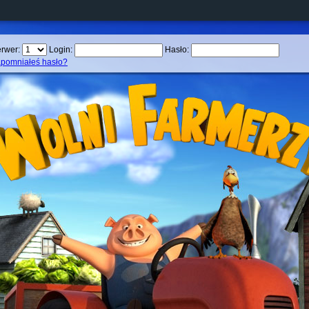
rwer:
Login:
Hasło:
pomniałeś hasło?