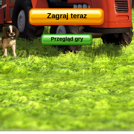
Zagraj teraz
Przegląd gry