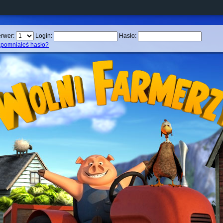
rwer:
Login:
Hasło:
pomniałeś hasło?