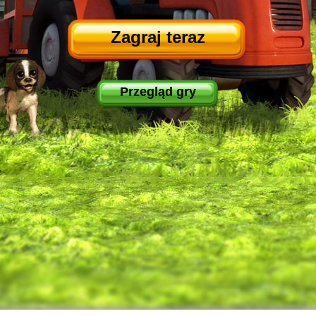
Zagraj teraz
Przegląd gry