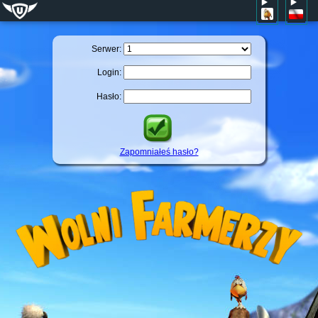
Serwer:
Login:
Hasło:
Zapomniałeś hasło?