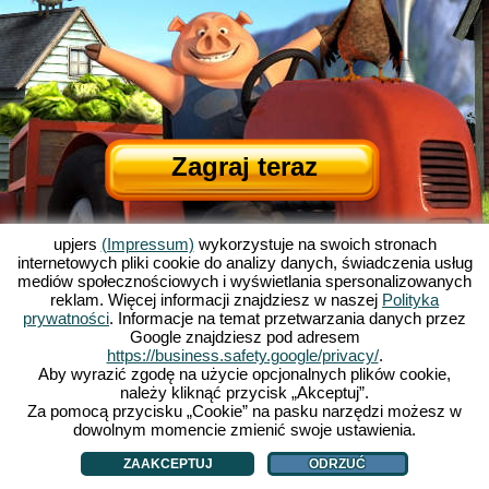
Zagraj teraz
upjers
(Impressum)
wykorzystuje na swoich stronach
internetowych pliki cookie do analizy danych, świadczenia usług
mediów społecznościowych i wyświetlania spersonalizowanych
reklam. Więcej informacji znajdziesz w naszej
Polityka
prywatności
. Informacje na temat przetwarzania danych przez
Google znajdziesz pod adresem
O Wolnych Farmerach
|
Historia Wolnych Farmerów
|
Atrakcje gry
|
OWH
|
https://business.safety.google/privacy/
.
Impressum
|
Polityka prywatności
|
Zasady gry
|
Forum
|
Support
|
Aby wyrazić zgodę na użycie opcjonalnych plików cookie,
należy kliknąć przycisk „Akceptuj”.
My Free Farm 2 App
|
Google Play
|
App Store
|
Za pomocą przycisku „Cookie” na pasku narzędzi możesz w
Gry przeglądarkowe - Upjers.com
|
Zarządzaj ciasteczkami
dowolnym momencie zmienić swoje ustawienia.
ZAAKCEPTUJ
ODRZUĆ