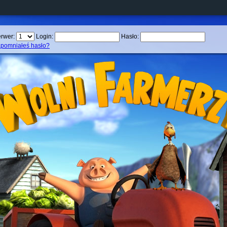
rwer:
Login:
Hasło:
pomniałeś hasło?