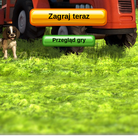
Zagraj teraz
Przegląd gry