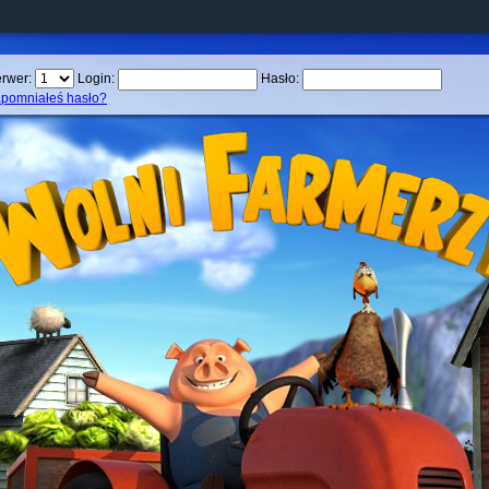
rwer:
Login:
Hasło:
pomniałeś hasło?