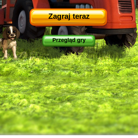
Zagraj teraz
Przegląd gry