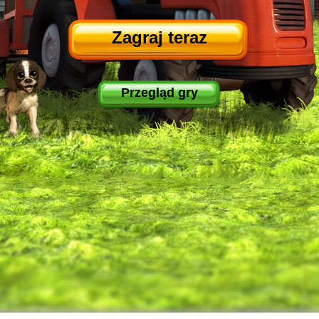
Zagraj teraz
Przegląd gry