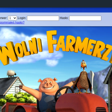
rwer:
Login:
Hasło:
pomniałeś hasło?