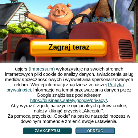
Zagraj teraz
upjers
(Impressum)
wykorzystuje na swoich stronach
internetowych pliki cookie do analizy danych, świadczenia usług
mediów społecznościowych i wyświetlania spersonalizowanych
reklam. Więcej informacji znajdziesz w naszej
Polityka
prywatności
. Informacje na temat przetwarzania danych przez
Google znajdziesz pod adresem
O Wolnych Farmerach
|
Historia Wolnych Farmerów
|
Atrakcje gry
|
OWH
|
https://business.safety.google/privacy/
.
Impressum
|
Deklaracja o ochronie danych
|
Zasady gry
|
Forum
|
Support
|
Aby wyrazić zgodę na użycie opcjonalnych plików cookie,
należy kliknąć przycisk „Akceptuj”.
My Free Farm 2 App
|
Google Play
|
App Store
|
Za pomocą przycisku „Cookie” na pasku narzędzi możesz w
Gry przeglądarkowe - Upjers.com
|
Zarządzaj ciasteczkami
dowolnym momencie zmienić swoje ustawienia.
ZAAKCEPTUJ
ODRZUĆ