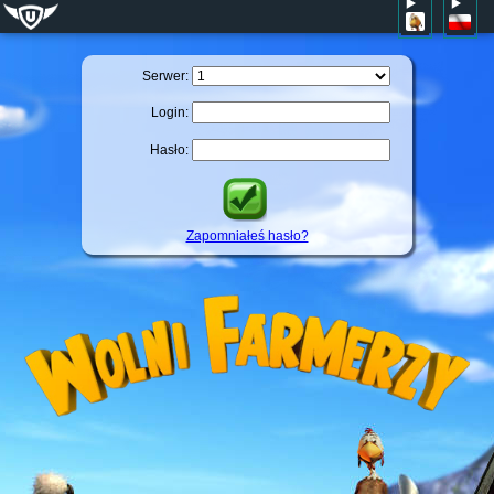
Serwer:
Login:
Hasło:
Zapomniałeś hasło?