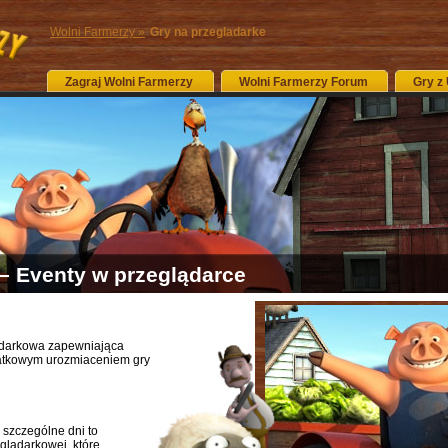
Wolni Farmerzy »
Gry na przegladarke
Zagraj Wolni Farmerzy
Wolni Farmerzy Forum
Gry z
– Eventy w przeglądarce
lądarkowa zapewniająca
datkowym urozmiaceniem gry
 szczególne dni to
glądarkowej, które