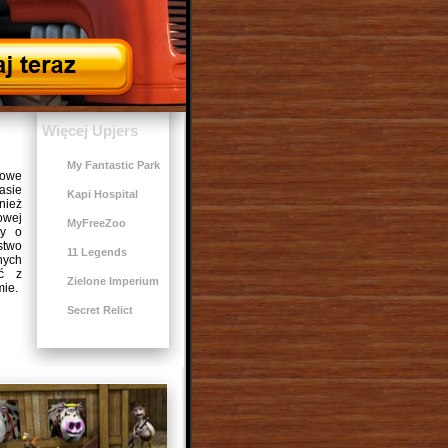
Więcej Upjers
My Fantastic Park
nowe
asie
Kapi Hospital
nież
owej
MyFreeZoo
wy o
two
11 Legends
nych
ać z
Zielone Imperium
mie.
Secret Relict