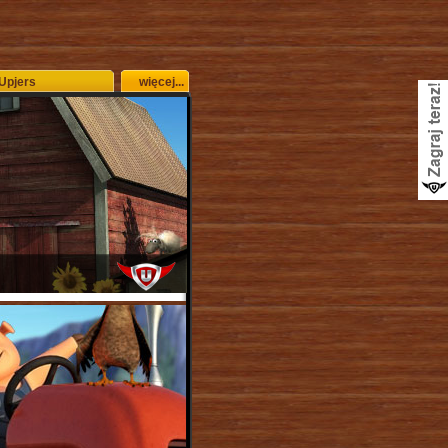
 Upjers
więcej...