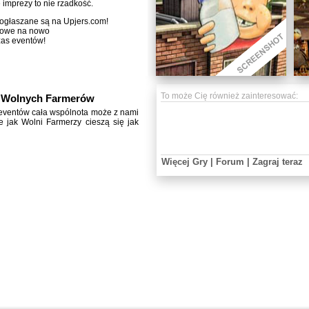
 imprezy to nie rzadkość.
 ogłaszane są na Upjers.com!
rkowe na nowo
as eventów!
To może Cię również zainteresować:
e Wolnych Farmerów
 eventów cała wspólnota może z nami
 jak Wolni Farmerzy cieszą się jak
Więcej Gry |
Forum |
Zagraj teraz