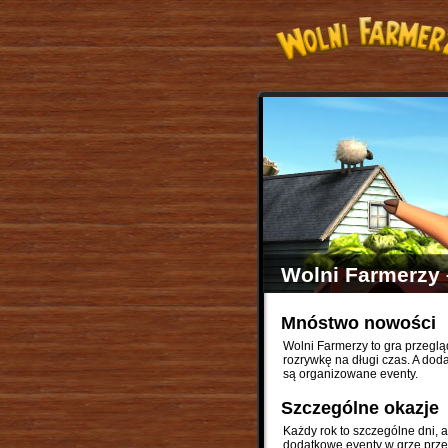
Wolni Farmerzy 
Mnóstwo nowości
Wolni Farmerzy to gra przeg
rozrywkę na długi czas. A do
są organizowane eventy.
Szczególne okazje
Każdy rok to szczególne dni, a
dodatkowe eventy w grze prze