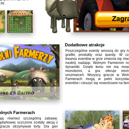
rze.
Dodatkowe atrakcje
Poszczególne eventy wnoszą do gry 
grafiki, produkty oraz questy. W cz
trwania eventów w grze zmienia się rów
nastrój nadając Wolnym Farmerom n
dynamiki. Dzięki temu nie ma mo
monotonni, a gra oferuje mnós
urozmaiceń. Wszyscy gracze w Wol
Farmerach mogą w pełni korzyst
eventów i cieszyć się nowościami na far
eraz za darmo
olnych Farmerach
ją również szczególną zabawę:
ądarkowej uczczone zostały akcją z
racze otrzymywali torty. Dla gier