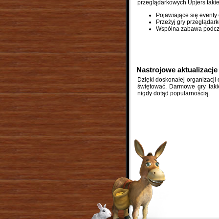
przeglądarkowych Upjers takie
Pojawiające się eventy
Przeżyj gry przegląda
Wspólna zabawa podcz
Nastrojowe aktualizacj
Dzięki doskonałej organizacji
świętować. Darmowe gry takie
nigdy dotąd popularnością.