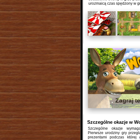
urozmaicą czas spędzony w g
Zagraj t
Szczególne okazje w W
Szczególne okazje wymaga
Pierwsze urodziny gry przegl
prezentami podczas której g