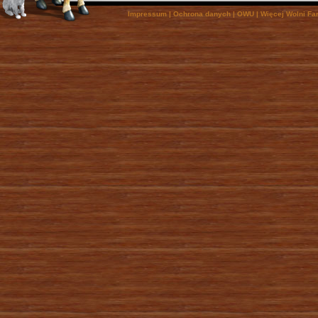
Impressum
|
Ochrona danych
|
OWU
|
Więcej Wolni Fa